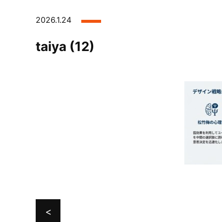
2026.1.24
taiya (12)
<