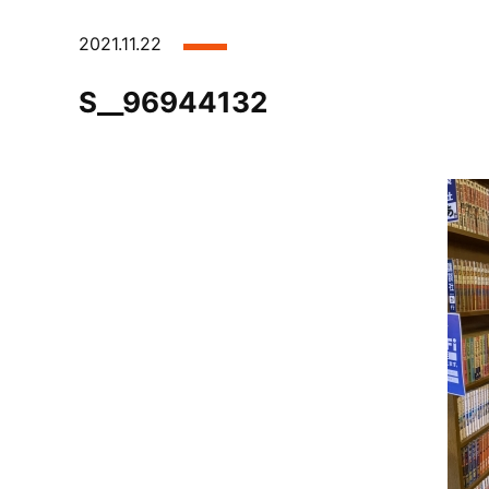
2021.11.22
S__96944132