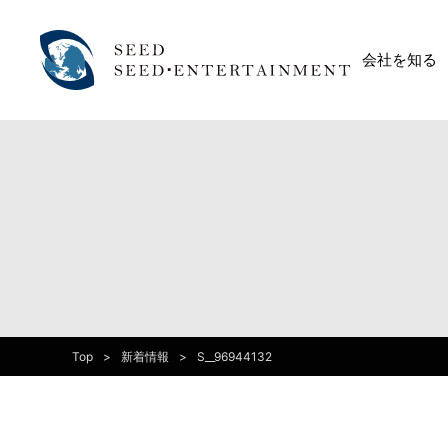
会社を知る
Top
新着情報
S__96944132