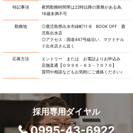
特記事項
夜間勤務時間帯は22時以降の業務がある為、
18歳未満不可
勤務地
◎鹿児島県出水市緑町11-8 BOOK OFF 鹿
児島出水店
◎アクセス：国道447号線沿い、マクドナル
ド出水店さん近く
応募方法
エントリー または お電話よりお申込み
店舗直通【０９９６－６３－７０７０】
質問や相談などもお気軽にご連絡ください♪
採用専用ダイヤル
0995-43-6922