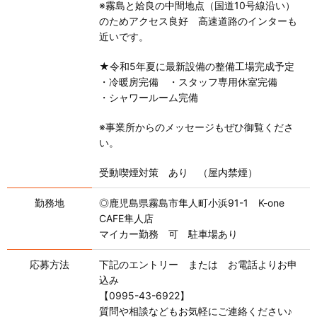
※霧島と姶良の中間地点（国道10号線沿い）
のためアクセス良好 高速道路のインターも
近いです。
★令和5年夏に最新設備の整備工場完成予定
・冷暖房完備 ・スタッフ専用休室完備
・シャワールーム完備
※事業所からのメッセージもぜひ御覧くださ
い。
受動喫煙対策 あり （屋内禁煙）
勤務地
◎鹿児島県霧島市隼人町小浜91-1 K-one
CAFE隼人店
マイカー勤務 可 駐車場あり
応募方法
下記のエントリー または お電話よりお申
込み
【0995-43-6922】
質問や相談などもお気軽にご連絡ください♪